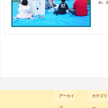
金)」
公園
11月
実施し
アーカイ
カテゴリ
ブ
ー