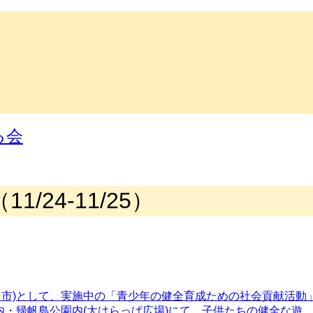
る会
24-11/25）
(仙台市)として、実施中の「青少年の健全育成ための社会貢献活
津市内・帰帆島公園内(大はらっぱ広場)にて、子供たちの健全な遊