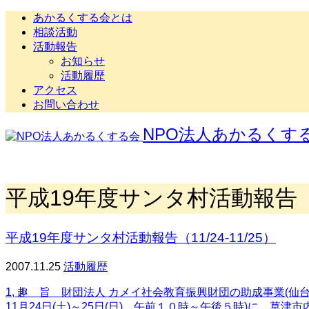
あかるくする会とは
相談活動
活動報告
お知らせ
活動履歴
アクセス
お問い合わせ
NPO法人あかるくす
平成19年度サンタ村活動報告（11/
平成19年度サンタ村活動報告（11/24-11/25）
2007.11.25
活動履歴
1, 趣 旨 財団法人 カメイ社会教育振興財団の助成事業
11月24日(土)～25日(日)、午前１０時～午後５時)に、草